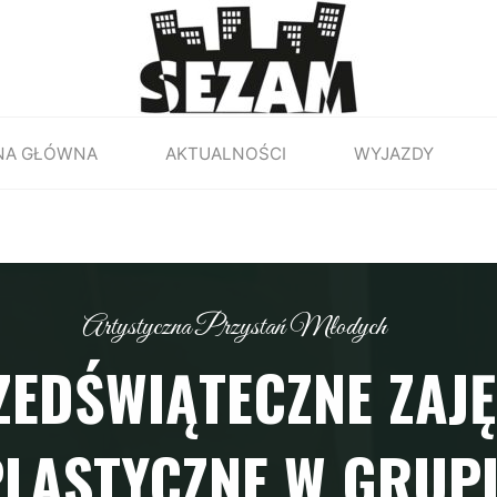
NA GŁÓWNA
AKTUALNOŚCI
WYJAZDY
Artystyczna Przystań Młodych
ZEDŚWIĄTECZNE ZAJĘ
PLASTYCZNE W GRUPI