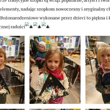
 że tradycyjne szopki są wciąż popularne, artyści i tw
elementy, nadając szopkom nowoczesny i oryginalny ch
 Bożonarodzeniowe wykonane przez dzieci to piękna i
znej radości