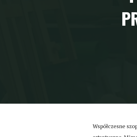
P
Współczesne szop