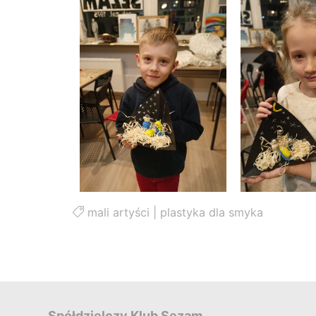
mali artyści
|
plastyka dla smyka
Spółdzielczy Klub Sezam