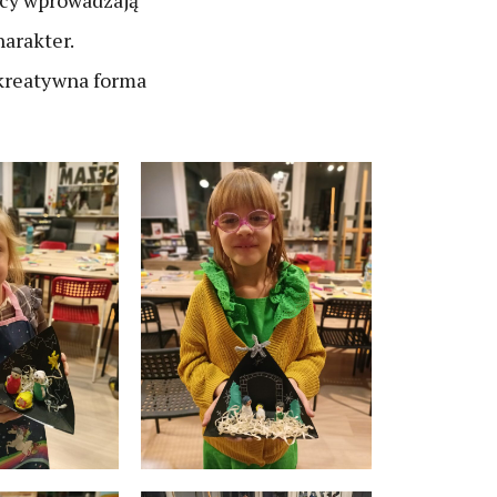
órcy wprowadzają
arakter.
 kreatywna forma