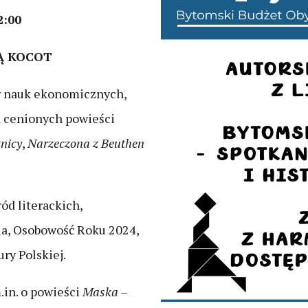
2:00
Ą KOCOT
or nauk ekonomicznych,
a cenionych powieści
nicy
,
Narzeczona z Beuthen
ód literackich,
a, Osobowość Roku 2024,
ry Polskiej.
.in. o powieści
Maska
–