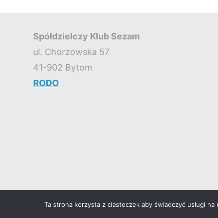
Spółdzielczy Klub Sezam
ul. Chorzowska 57
41-902 Bytom
RODO
Ta strona korzysta z ciasteczek aby świadczyć usługi na
©2026 Spółdzielczy Klub SEZAM