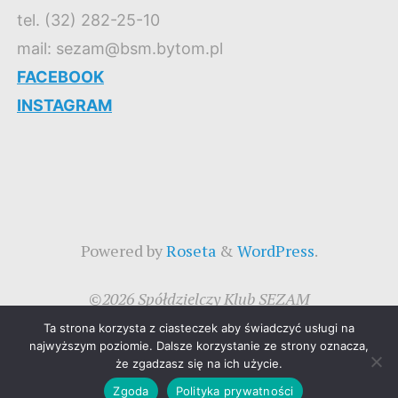
tel. (32) 282-25-10
mail: sezam@bsm.bytom.pl
FACEBOOK
INSTAGRAM
Powered by
Roseta
&
WordPress
.
©2026 Spółdzielczy Klub SEZAM
Ta strona korzysta z ciasteczek aby świadczyć usługi na
najwyższym poziomie. Dalsze korzystanie ze strony oznacza,
że zgadzasz się na ich użycie.
Zgoda
Polityka prywatności