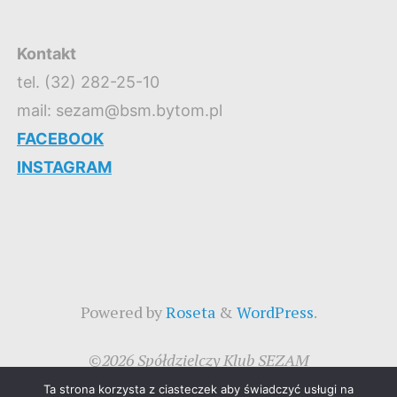
Kontakt
tel. (32) 282-25-10
mail: sezam@bsm.bytom.pl
FACEBOOK
INSTAGRAM
Powered by
Roseta
&
WordPress
.
©2026 Spółdzielczy Klub SEZAM
Ta strona korzysta z ciasteczek aby świadczyć usługi na