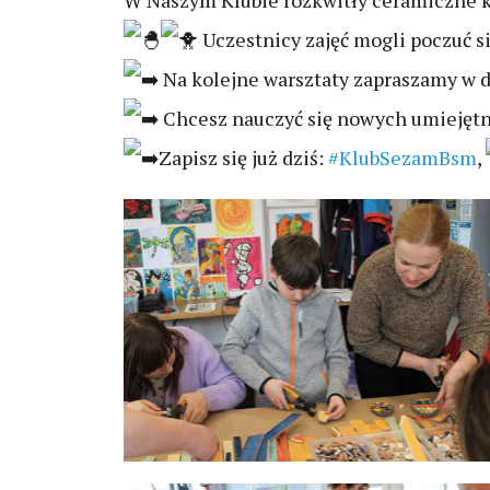
W Naszym Klubie rozkwitły ceramiczne 
Uczestnicy zajęć mogli poczuć s
Na kolejne warsztaty zapraszamy w dn
Chcesz nauczyć się nowych umiejętnoś
Zapisz się już dziś:
#KlubSezamBsm
,