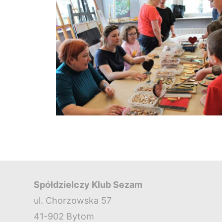
Spółdzielczy Klub Sezam
ul. Chorzowska 57
41-902 Bytom