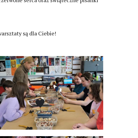
zerwone serca oraz świąteczne pisanki
arsztaty są dla Ciebie!