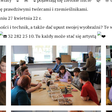
kwiaty
pojawiają się zielone liście
c
ię prawdziwymi twórcami i rzemieślnikami.
iu 27 kwietnia 22 r.
ci i technik, a także dać upust swojej wyobraźni? Te w
32 282 25 10. Tu każdy może stać się artystą