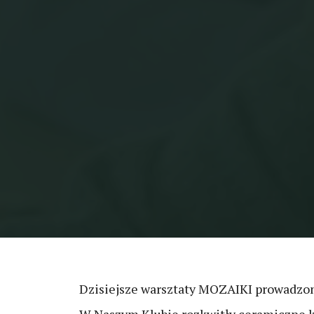
Dzisiejsze warsztaty MOZAIKI prowadzone 