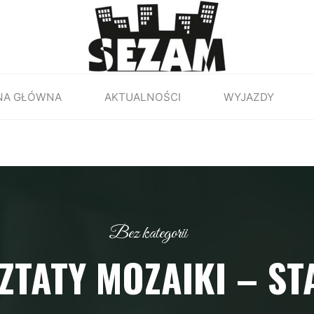
NA GŁÓWNA
AKTUALNOŚCI
WYJAZDY
Bez kategorii
ZTATY MOZAIKI – ST