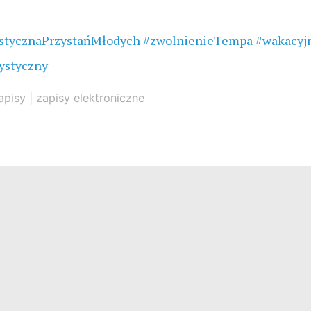
stycznaPrzystańMłodych
#zwolnienieTempa
#wakacyjn
ystyczny
apisy
|
zapisy elektroniczne