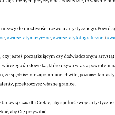
 Ci się z różnych przyczyn nas odwiedzić, to właśnie mo
e niezwykłe możliwości rozwoju artystycznego. Powrócą
zne
,
#warsztatymuzyczne
,
#warsztatyfotograficzne
i
#wa
, czy jesteś początkującym czy doświadczonym artystą! 
z twórczego środowiska, które ożywa wraz z powrotem na
, że spędzisz niezapomniane chwile, poznasz fantasty
talenty, przekroczysz własne granice.
stanowią czas dla Ciebie, aby spełnić swoje artystyczne
ać, aby Cię przywitać!