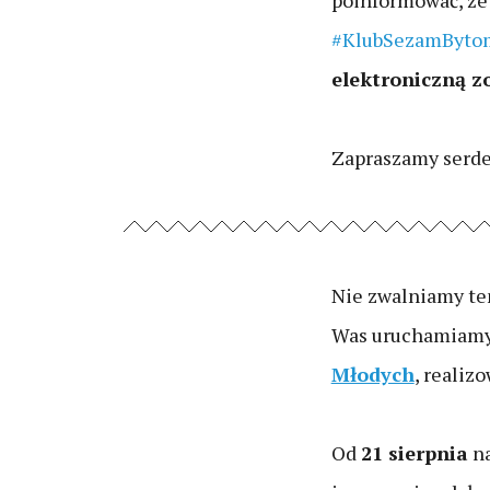
poinformować, ż
#KlubSezamBytom
elektroniczną z
Zapraszamy serde
Nie zwalniamy tem
Was uruchamiam
Młodych
, realiz
Od
21 sierpnia
na