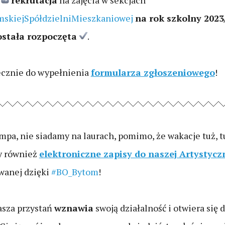
e
rekrutacja
na zajęcia w sekcjach
skiejSpółdzielniMieszkaniowej
na rok szkolny 2023
ostała rozpoczęta
.
cznie do wypełnienia
formularza zgłoszeniowego
!
pa, nie siadamy na laurach, pomimo, że wakacje tuż, tu
y również
elektroniczne zapisy do naszej Artystycz
owanej dzięki
#BO_Bytom
!
sza przystań
wznawia
swoją działalność i otwiera się d