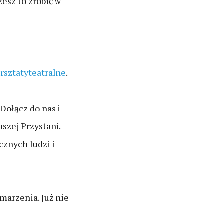
żesz to zrobić w
rsztatyteatralne
.
Dołącz do nas i
szej Przystani.
cznych ludzi i
 marzenia. Już nie