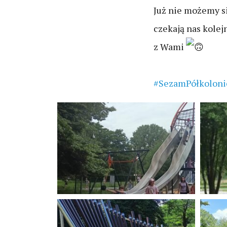
Już nie możemy s
czekają nas kolej
z Wami
#SezamPółkoloni