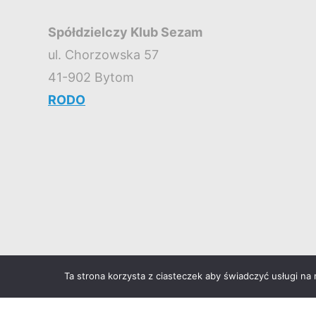
Spółdzielczy Klub Sezam
ul. Chorzowska 57
41-902 Bytom
RODO
Ta strona korzysta z ciasteczek aby świadczyć usługi na
©2026 Spółdzielczy Klub SEZAM