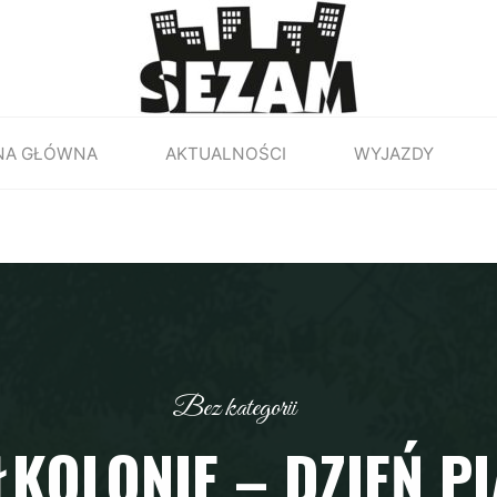
NA GŁÓWNA
AKTUALNOŚCI
WYJAZDY
Bez kategorii
KOLONIE – DZIEŃ P