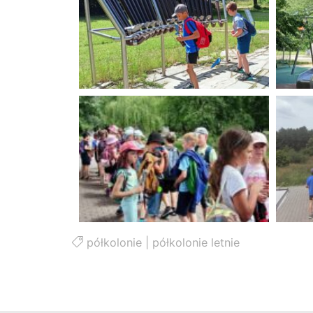
półkolonie
|
półkolonie letnie