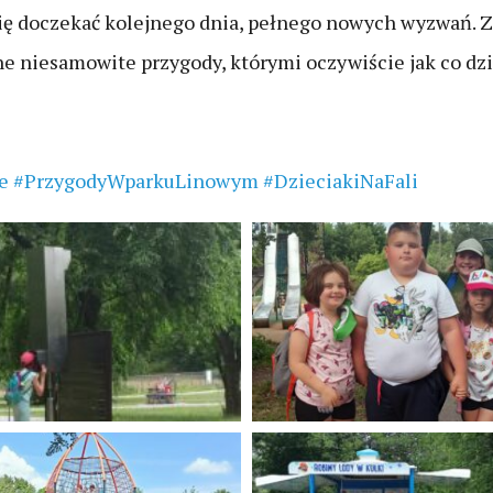
ię doczekać kolejnego dnia, pełnego nowych wyzwań. 
ne niesamowite przygody, którymi oczywiście jak co dz
e
#PrzygodyWparkuLinowym
#DzieciakiNaFali