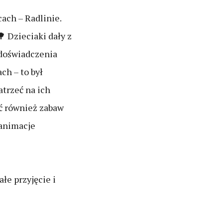
ach – Radlinie.
Dzieciaki dały z
 doświadczenia
h – to był
atrzeć na ich
ć również zabaw
 animacje
łe przyjęcie i