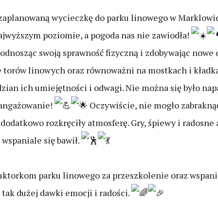
 zaplanowaną wycieczkę do parku linowego w Marklowic
ajwyższym poziomie, a pogoda nas nie zawiodła!
podnosząc swoją sprawność fizyczną i zdobywając nowe
torów linowych oraz równoważni na mostkach i kładkac
ian ich umiejętności i odwagi. Nie można się było nap
aangażowanie!
Oczywiście, nie mogło zabrakną
dodatkowo rozkręciły atmosferę. Gry, śpiewy i radosne
y
wspaniale się bawił.
ktorkom parku linowego za przeszkolenie oraz wspania
ak dużej dawki emocji i radości.