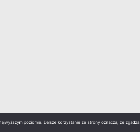
 najwyższym poziomie. Dalsze korzystanie ze strony oznacza, że zgadzas