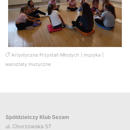
Artystyczna Przystań Młodych
|
muzyka
|
warsztaty muzyczne
Spółdzielczy Klub Sezam
ul. Chorzowska 57