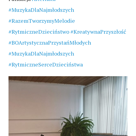
#MuzykaDlaNajmłodszych
#RazemTworzymyMelodie
#RytmiczneDzieciństwo
#KreatywnaPrzyszłość
#BOArtystycznaPrzystańMłodych
#MuzykaDlaNajmłodszych
#RytmiczneSerceDzieciństwa