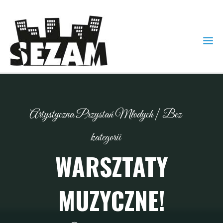
Artystyczna Przystań Młodych
|
Bez
kategorii
WARSZTATY
MUZYCZNE!