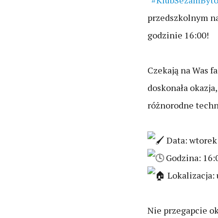
#KlubSezamByto
przedszkolnym na 
godzinie 16:00!
Czekają na Was fa
doskonała okazja,
różnorodne techni
Data: wtorek
Godzina: 16:
Lokalizacja: 
Nie przegapcie oka