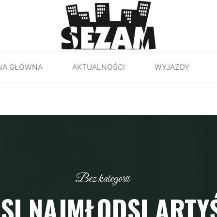
NA GŁÓWNA
AKTUALNOŚCI
WYJAZDY
Bez kategorii
SI NAJMŁODSI ARTY