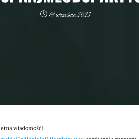
19 września 2023
ietną wiadomość!