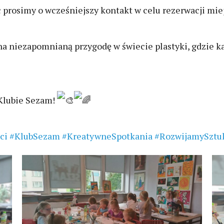
 prosimy o wcześniejszy kontakt w celu rezerwacji miejs
a niezapomnianą przygodę w świecie plastyki, gdzie ka
Klubie Sezam!
ci
#KlubSezam
#KreatywneSpotkania
#RozwijamySztu