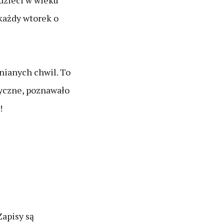
dzieci w wieku
każdy wtorek o
nianych chwil. To
tyczne, poznawało
!
Zapisy są