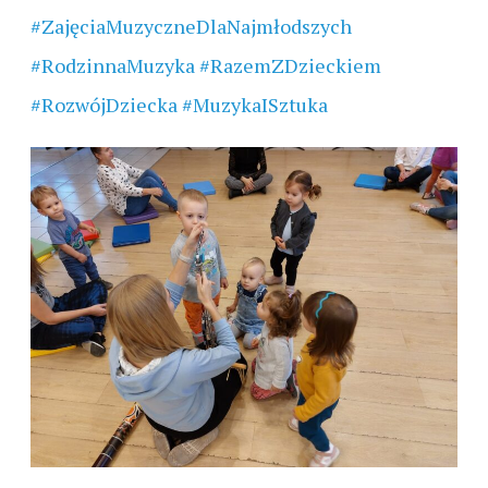
#ZajęciaMuzyczneDlaNajmłodszych
#RodzinnaMuzyka
#RazemZDzieckiem
#RozwójDziecka
#MuzykaISztuka