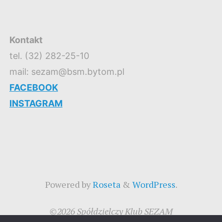
Kontakt
tel. (32) 282-25-10
mail: sezam@bsm.bytom.pl
FACEBOOK
INSTAGRAM
Powered by
Roseta
&
WordPress
.
©2026 Spółdzielczy Klub SEZAM