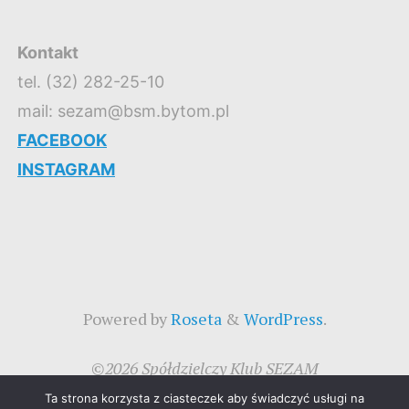
Kontakt
tel. (32) 282-25-10
mail: sezam@bsm.bytom.pl
FACEBOOK
INSTAGRAM
Powered by
Roseta
&
WordPress
.
©2026 Spółdzielczy Klub SEZAM
Ta strona korzysta z ciasteczek aby świadczyć usługi na