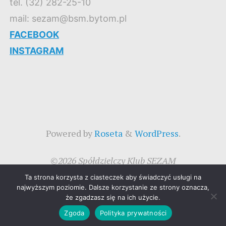
tel. (32) 282-25-10
mail: sezam@bsm.bytom.pl
FACEBOOK
INSTAGRAM
Powered by
Roseta
&
WordPress
.
©2026 Spółdzielczy Klub SEZAM
Ta strona korzysta z ciasteczek aby świadczyć usługi na
najwyższym poziomie. Dalsze korzystanie ze strony oznacza,
że zgadzasz się na ich użycie.
Zgoda
Polityka prywatności