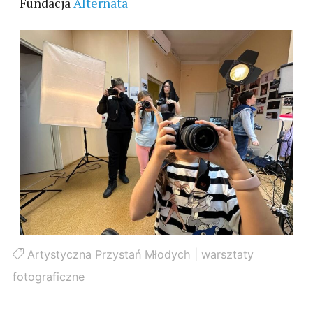
Fundacja
Alternata
Artystyczna Przystań Młodych
|
warsztaty
fotograficzne