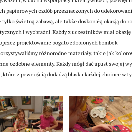
y. Razem, w duchu współpracy i kreatywności, poświęci
ch papierowych ozdób przeznaczonych do udekorowani
e tylko świetną zabawą, ale także doskonałą okazją do r
tycznych i wyobraźni. Każdy z uczestników miał okazję
oprzez projektowanie bogato zdobionych bombek
orzystywaliśmy różnorodne materiały, takie jak kolorow
 inne ozdobne elementy. Każdy mógł dać upust swojej wy
, które z pewnością dodadzą blasku każdej choince w