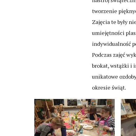
nastrój świąteczn
tworzenie piękny
Zajęcia te były ni
umiejętności plas
indywidualność p
Podczas zajęć wyk
brokat, wstążki i
unikatowe ozdoby
okresie świąt.