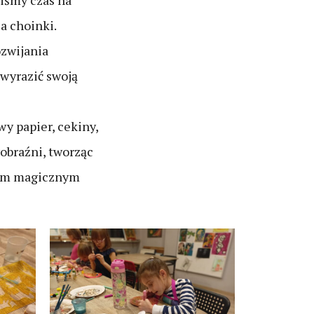
liśmy czas na
a choinki.
ozwijania
 wyrazić swoją
y papier, cekiny,
obraźni, tworząc
 tym magicznym