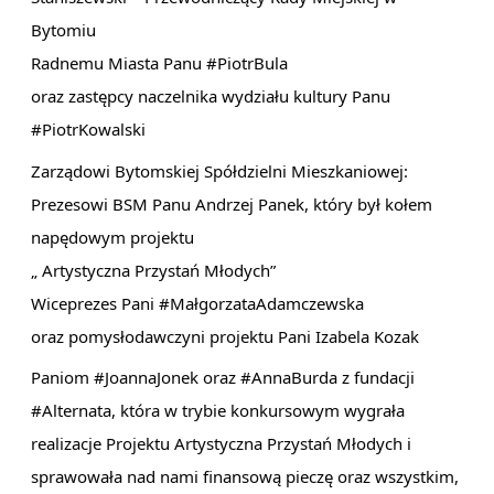
Bytomiu
Radnemu Miasta Panu
#PiotrBula
oraz zastępcy naczelnika wydziału kultury Panu
#PiotrKowalski
Zarządowi Bytomskiej Spółdzielni Mieszkaniowej:
Prezesowi BSM Panu
Andrzej Panek
, który był kołem
napędowym projektu
„ Artystyczna Przystań Młodych”
Wiceprezes Pani
#MałgorzataAdamczewska
oraz pomysłodawczyni projektu Pani
Izabela Kozak
Paniom
#JoannaJonek
oraz
#AnnaBurda
z fundacji
#Alternata
, która w trybie konkursowym wygrała
realizacje Projektu Artystyczna Przystań Młodych i
sprawowała nad nami finansową pieczę oraz wszystkim,