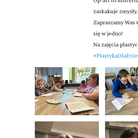
Op-art to misterna
zaskakuje zmysły.
Zapraszamy Was w 
się w jedno!
Na zajęcia plasty
#PlastykaDlaDzie