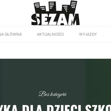
NA GŁÓWNA
AKTUALNOŚCI
WYJAZDY
Bez kategorii
YKA DLA DZIECI SZK