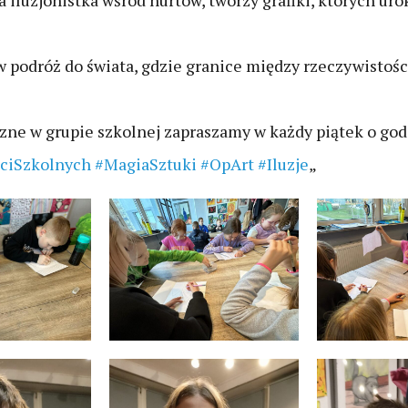
 iluzjonistka wśród nurtów, tworzy grafiki, których uro
podróż do świata, gdzie granice między rzeczywistością
czne w grupie szkolnej zapraszamy w każdy piątek o god
ciSzkolnych
#MagiaSztuki
#OpArt
#Iluzje
„