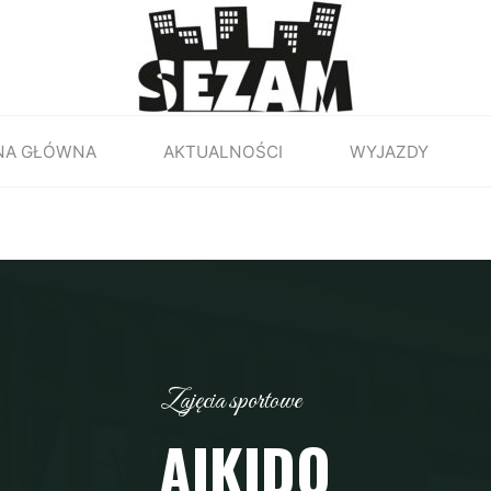
NA GŁÓWNA
AKTUALNOŚCI
WYJAZDY
Zajęcia sportowe
AIKIDO