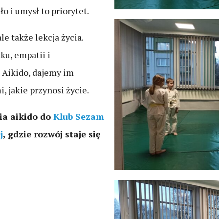
ło i umysł to priorytet.
le także lekcja życia.
ku, empatii i
 Aikido, dajemy im
, jakie przynosi życie.
ia aikido do
Klub Sezam
j
, gdzie rozwój staje się