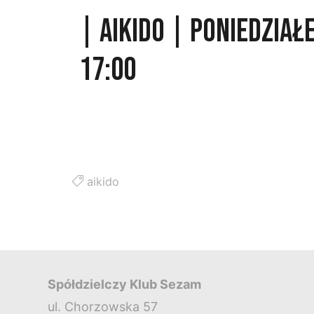
| AIKIDO | PONIEDZIAŁE
17:00
aikido
Spółdzielczy Klub Sezam
ul. Chorzowska 57