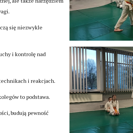
znej, ale także narzędziem
agi.
uczą się niezwykle
uchy i kontrolę nad
technikach i reakcjach.
kolegów to podstawa.
ści, budują pewność