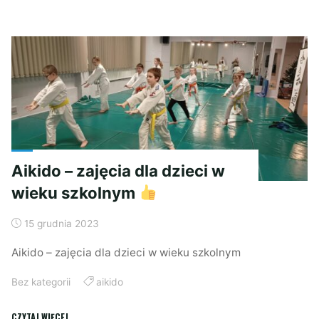
Aikido – zajęcia dla dzieci w
wieku szkolnym
15 grudnia 2023
Aikido – zajęcia dla dzieci w wieku szkolnym
Bez kategorii
aikido
"Aikido
CZYTAJ WIĘCEJ