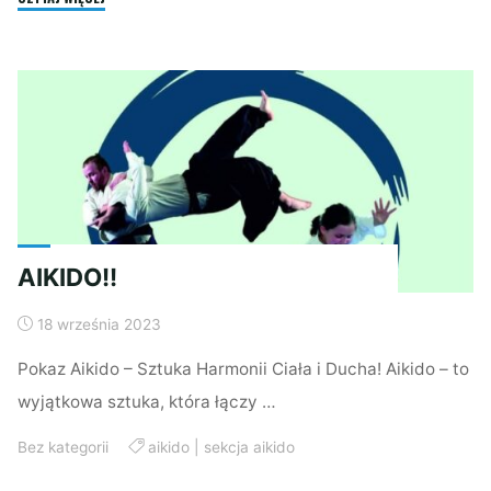
–
zajęcia
dla
dzieci
w
wieku
szkolnym
"
AIKIDO!!
18 września 2023
Pokaz Aikido – Sztuka Harmonii Ciała i Ducha! Aikido – to
wyjątkowa sztuka, która łączy …
Bez kategorii
aikido
|
sekcja aikido