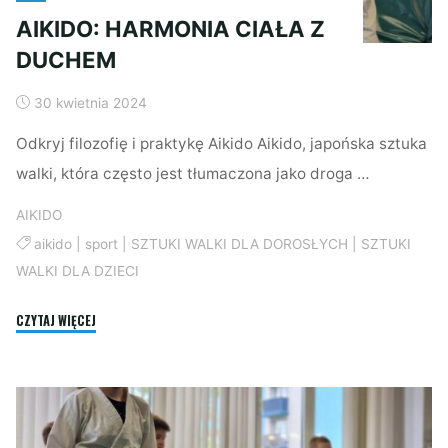
AIKIDO: HARMONIA CIAŁA Z
DUCHEM
30 kwietnia 2024
Odkryj filozofię i praktykę Aikido Aikido, japońska sztuka
walki, która często jest tłumaczona jako droga …
AIKIDO
aikido
|
sport
|
SZTUKI WALKI DLA DOROSŁYCH
|
SZTUKI
WALKI DLA DZIECI
"AIKIDO:
CZYTAJ WIĘCEJ
HARMONIA
CIAŁA
Z
DUCHEM"