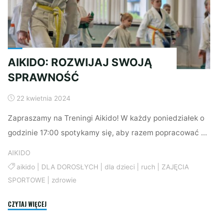
AIKIDO: ROZWIJAJ SWOJĄ
SPRAWNOŚĆ
22 kwietnia 2024
Zapraszamy na Treningi Aikido! W każdy poniedziałek o
godzinie 17:00 spotykamy się, aby razem popracować …
AIKIDO
aikido
|
DLA DOROSŁYCH
|
dla dzieci
|
ruch
|
ZAJĘCIA
SPORTOWE
|
zdrowie
"AIKIDO:
CZYTAJ WIĘCEJ
ROZWIJAJ