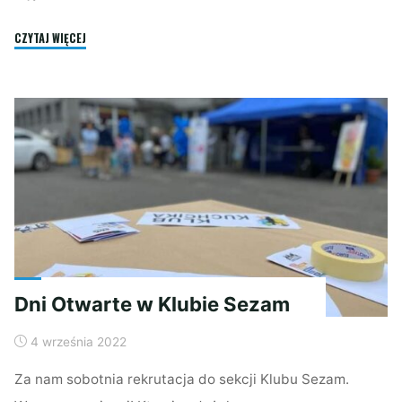
"
CZYTAJ WIĘCEJ
Zapraszamy
wszystkich
rodziców
oraz
dzieci
do
zapoznania
się
z
naszą
Dni Otwarte w Klubie Sezam
ofertą
zajęć
4 września 2022
stałych
na
Za nam sobotnia rekrutacja do sekcji Klubu Sezam.
rok