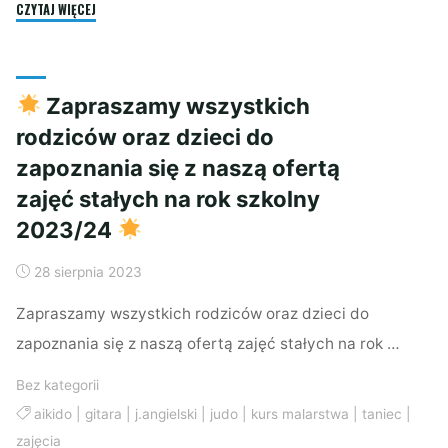
"AIKIDO!!"
CZYTAJ WIĘCEJ
Zapraszamy wszystkich
rodziców oraz dzieci do
zapoznania się z naszą ofertą
zajęć stałych na rok szkolny
2023/24
28 sierpnia 2023
Zapraszamy wszystkich rodziców oraz dzieci do
zapoznania się z naszą ofertą zajęć stałych na rok …
Bez kategorii
aikido
|
gitara
|
j.angielski
|
judo
|
kurs malarstwa
|
taniec
|
zajęcia