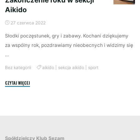
Aikido
27 czerwca 2022
Słodki poczęstunek, gry i zabawy. Kochani dziękujemy
za wspólny rok, pozdrawiamy nieobecnych i widzimy się
…
Bez kategorii
aikido
|
sekcja aikido
|
sport
"Zakończenie
CZYTAJ WIĘCEJ
roku
w
sekcji
Aikido"
Spółdzielczy Klub Sezam