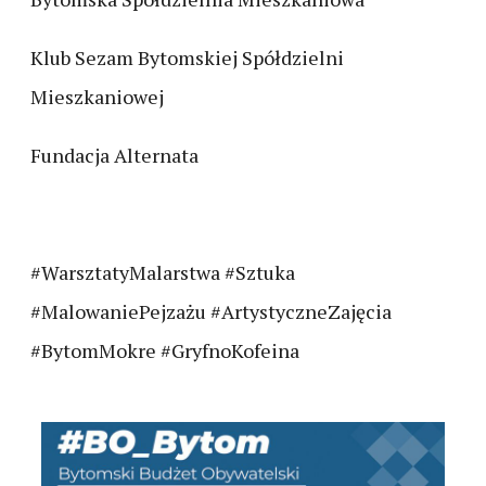
Klub Sezam Bytomskiej Spółdzielni
Mieszkaniowej
Fundacja Alternata
#WarsztatyMalarstwa #Sztuka
#MalowaniePejzażu #ArtystyczneZajęcia
#BytomMokre #GryfnoKofeina