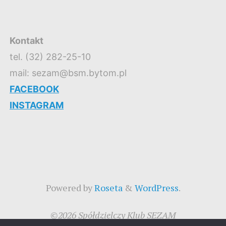
Kontakt
tel. (32) 282-25-10
mail: sezam@bsm.bytom.pl
FACEBOOK
INSTAGRAM
Powered by
Roseta
&
WordPress
.
©2026 Spółdzielczy Klub SEZAM