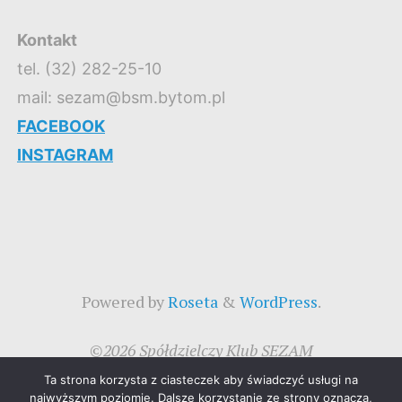
Kontakt
tel. (32) 282-25-10
mail: sezam@bsm.bytom.pl
FACEBOOK
INSTAGRAM
Powered by
Roseta
&
WordPress
.
©2026 Spółdzielczy Klub SEZAM
Ta strona korzysta z ciasteczek aby świadczyć usługi na
najwyższym poziomie. Dalsze korzystanie ze strony oznacza,