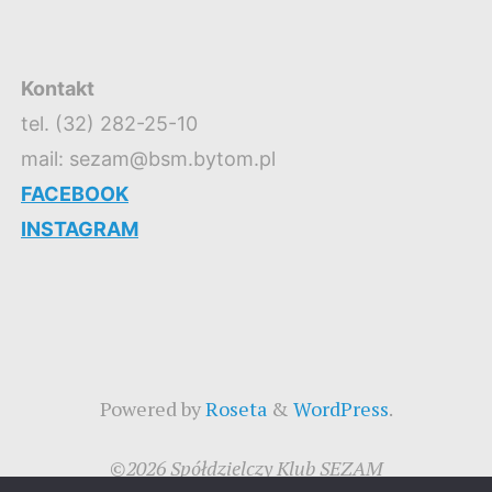
Kontakt
tel. (32) 282-25-10
mail: sezam@bsm.bytom.pl
FACEBOOK
INSTAGRAM
Powered by
Roseta
&
WordPress
.
©2026 Spółdzielczy Klub SEZAM