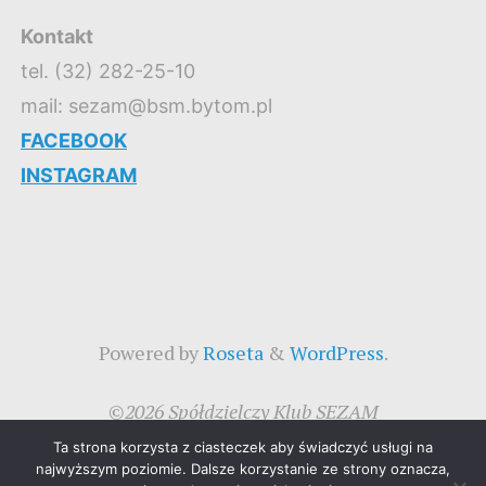
Kontakt
tel. (32) 282-25-10
mail: sezam@bsm.bytom.pl
FACEBOOK
INSTAGRAM
Powered by
Roseta
&
WordPress
.
©2026 Spółdzielczy Klub SEZAM
Ta strona korzysta z ciasteczek aby świadczyć usługi na
najwyższym poziomie. Dalsze korzystanie ze strony oznacza,