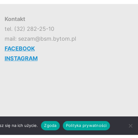
Kontakt
tel. (32) 282-25-10
mail: sezam@bsm.bytom.pl
FACEBOOK
INSTAGRAM
z się na ich użycie.
Zgoda
Polityka prywatności
Powered by
Roseta
&
WordPress
.