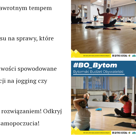
 zawrotnym tempem
u na sprawy, które
gliwości spowodowane
ji na jogging czy
m rozwiązaniem! Odkryj
 samopoczucia!