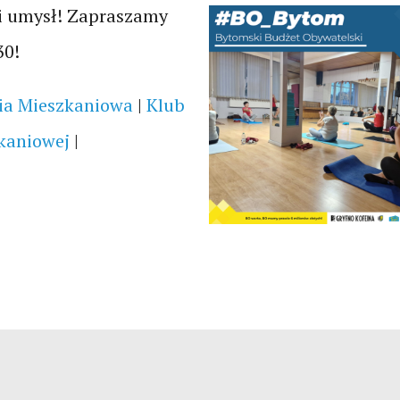
o i umysł! Zapraszamy
30!
ia Mieszkaniowa
|
Klub
kaniowej
|