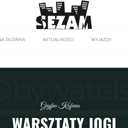
NA GŁÓWNA
AKTUALNOŚCI
WYJAZDY
Gryfno Kofeina
WARSZTATY JOGI