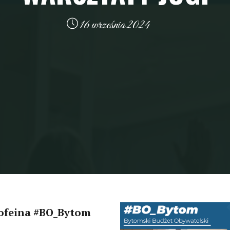
16 września 2024
Kofeina #BO_Bytom