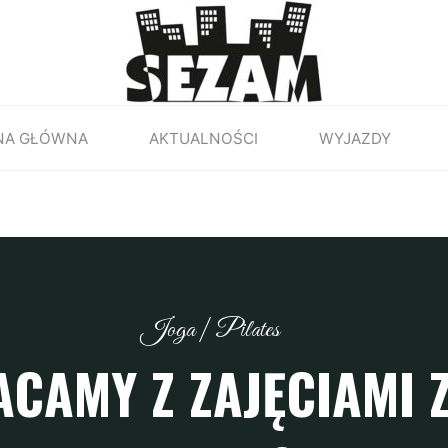
NA GŁÓWNA
AKTUALNOŚCI
WYJAZDY
Joga
|
Pilates
CAMY Z ZAJĘCIAMI Z 