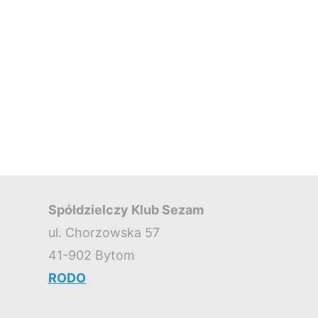
Spółdzielczy Klub Sezam
ul. Chorzowska 57
41-902 Bytom
RODO