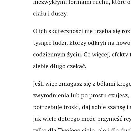
niezwykłymi formami ruchu, które o
ciału i duszy.
O ich skuteczności nie trzeba się ro
tysiące ludzi, którzy odkryli na now
codziennym życiu. Co więcej, efekty 
siebie długo czekać.
Jeśli więc zmagasz się z bólami kręg
zwyrodnienia lub po prostu czujesz, 
potrzebuje troski, daj sobie szansę i 
jak wiele dobrego może przynieść re
tylko dla Twojego ciała, ale i dla duc