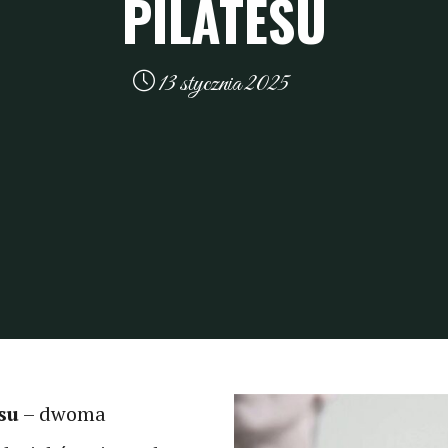
PILATESU
13 stycznia 2025
su
– dwoma