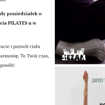
żdy poniedziałek o
ęcia PILATES u w
ucie i pozwól ciału
armonię. To Twój czas,
sposób!