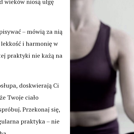
d wieków niosą ulgę
zpisywać – mówią za nią
o lekkość i harmonię w
tej praktyki nie każą na
osłupa, doskwierają Ci
że Twoje ciało
spróbuj. Przekonaj się,
gularna praktyka – nie
ha.