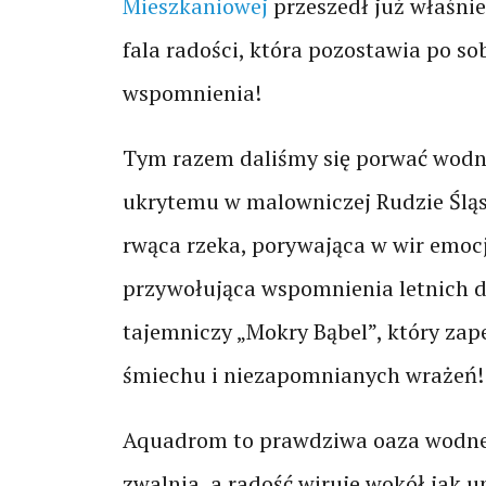
Mieszkaniowej
przeszedł już właśnie
fala radości, która pozostawia po so
wspomnienia!
Tym razem daliśmy się porwać wod
ukrytemu w malowniczej Rudzie Śląs
rwąca rzeka, porywająca w wir emocj
przywołująca wspomnienia letnich dni
tajemniczy „Mokry Bąbel”, który z
śmiechu i niezapomnianych wrażeń!
Aquadrom to prawdziwa oaza wodnej
zwalnia, a radość wiruje wokół jak u