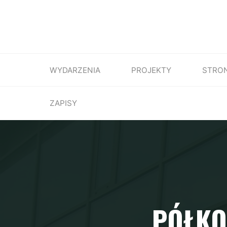
WYDARZENIA
PROJEKTY
STRO
ZAPISY
PÓŁKO