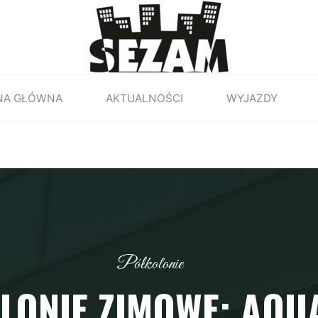
NA GŁÓWNA
AKTUALNOŚCI
WYJAZDY
Półkolonie
LONIE ZIMOWE: AQ