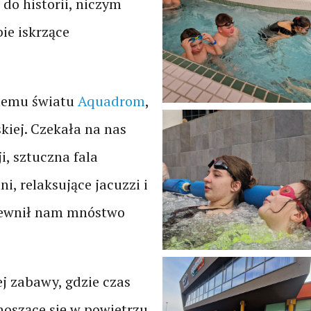
 do historii, niczym
bie iskrzące
nemu światu
Aquadrom
,
kiej. Czekała na nas
i, sztuczna fala
, relaksujące jacuzzi i
apewnił nam mnóstwo
 zabawy, gdzie czas
noszące się w powietrzu