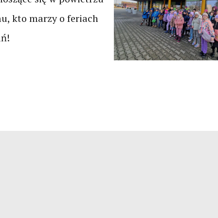
u, kto marzy o feriach
ań!