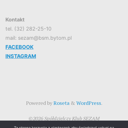
Kontakt
tel. (32) 282-25-10
mail: sezam@bsm.bytom.pl
FACEBOOK
INSTAGRAM
Powered by
Roseta
&
WordPress
.
©2026 Spółdzielczy Klub SEZAM
Ta strona korzysta z ciasteczek aby świadczyć usługi na