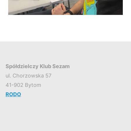
Spółdzielczy Klub Sezam
ul. Chorzowska 57
41-902 Bytom
RODO