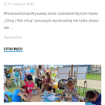
14 czerwca 2025
#FestiwalSztukiWysokiej znów rozświetlił Bytom! Hasło
„Chcę / Nie chcę” poruszyło wyobraźnię nie tylko dzieci
ale …
Wydarzenia
"FESTIWAL
CZYTAJ WIĘCEJ
SZTUKI
WYSOKIEJ
W
BYTOMIU"