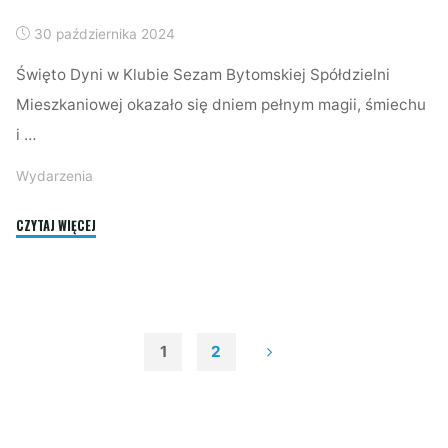
30 października 2024
Święto Dyni w Klubie Sezam Bytomskiej Spółdzielni
Mieszkaniowej okazało się dniem pełnym magii, śmiechu
i …
Wydarzenia
"ŚWIĘTO
CZYTAJ WIĘCEJ
DYNI
W
KLUBIE
SEZAM!"
1
2
Stronicowanie