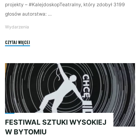
projekty – #KalejdoskopTeatralny, który zdobył 3199
głosów autorstwa: …
Wydarzenia
"BUDŻET
CZYTAJ WIĘCEJ
OBYWATELSKI:
DZIĘKUJEMY!"
FESTIWAL SZTUKI WYSOKIEJ
W BYTOMIU