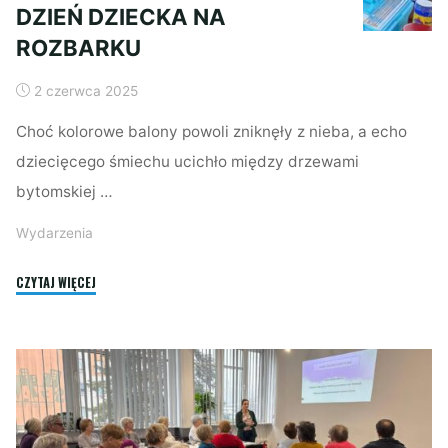
DZIEŃ DZIECKA NA
ROZBARKU
2 czerwca 2025
Choć kolorowe balony powoli zniknęły z nieba, a echo
dziecięcego śmiechu ucichło między drzewami
bytomskiej …
Wydarzenia
"DZIEŃ
CZYTAJ WIĘCEJ
DZIECKA
NA
ROZBARKU"