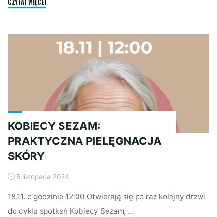
"WERNISAŻ
CZYTAJ WIĘCEJ
PRAC
MALARSKICH
ORAZ
MOZAIKI
ARTYSTYCZNEJ"
KOBIECY SEZAM:
PRAKTYCZNA PIELĘGNACJA
SKÓRY
5 listopada 2024
18.11. o godzinie 12:00 Otwierają się po raz kolejny drzwi
do cyklu spotkań Kobiecy Sezam, …