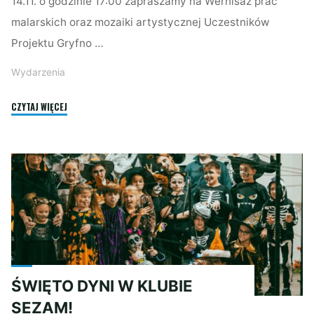
14.11. o godzinie 17:00 zapraszamy na Wernisaż prac
malarskich oraz mozaiki artystycznej Uczestników
Projektu Gryfno …
Wydarzenia
"WERNISAŻ
CZYTAJ WIĘCEJ
PRAC
MALARSKICH"
ŚWIĘTO DYNI W KLUBIE
SEZAM!