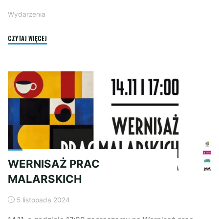
Wydarzenia
"KOBIECY
CZYTAJ WIĘCEJ
SEZAM:
PRAKTYCZNA
PIELĘGNACJA
SKÓRY"
WERNISAŻ PRAC
MALARSKICH
5 listopada 2024