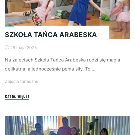
SZKOŁA TAŃCA ARABESKA
28 maja 2025
Na zajęciach Szkoła Tańca Arabeska rodzi się magia –
delikatna, a jednocześnie pełna siły. To …
Zajęcia taneczne
"SZKOŁA
CZYTAJ WIĘCEJ
TAŃCA
ARABESKA"