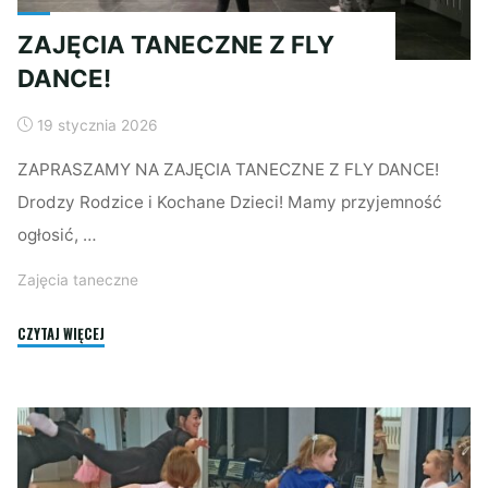
ZAJĘCIA TANECZNE Z FLY
DANCE!
19 stycznia 2026
ZAPRASZAMY NA ZAJĘCIA TANECZNE Z FLY DANCE!
Drodzy Rodzice i Kochane Dzieci! Mamy przyjemność
ogłosić, …
Zajęcia taneczne
"ZAJĘCIA
CZYTAJ WIĘCEJ
TANECZNE
Z
FLY
DANCE!"