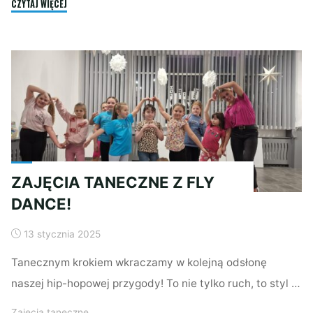
"FLY
CZYTAJ WIĘCEJ
DANCE:
HIP
HOP"
ZAJĘCIA TANECZNE Z FLY
DANCE!
13 stycznia 2025
Tanecznym krokiem wkraczamy w kolejną odsłonę
naszej hip-hopowej przygody! To nie tylko ruch, to styl …
Zajęcia taneczne