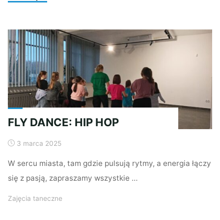
HOP
Z
FLY
DANCE"
FLY DANCE: HIP HOP
3 marca 2025
W sercu miasta, tam gdzie pulsują rytmy, a energia łączy
się z pasją, zapraszamy wszystkie …
Zajęcia taneczne