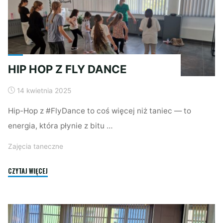
HIP HOP Z FLY DANCE
14 kwietnia 2025
Hip-Hop z #FlyDance to coś więcej niż taniec — to
energia, która płynie z bitu …
Zajęcia taneczne
"HIP
CZYTAJ WIĘCEJ
HOP
Z
FLY
DANCE"