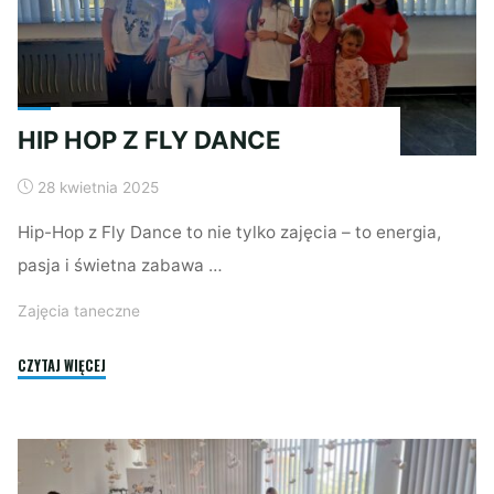
HIP HOP Z FLY DANCE
28 kwietnia 2025
Hip-Hop z Fly Dance to nie tylko zajęcia – to energia,
pasja i świetna zabawa …
Zajęcia taneczne
"HIP
CZYTAJ WIĘCEJ
HOP
Z
FLY
DANCE"