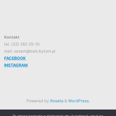
Kontakt
tel. (32) 282-25-10
mail: sezam@bsm.bytom.pl
FACEBOOK
INSTAGRAM
Powered by
Roseta
&
WordPress
.
©2026 Spółdzielczy Klub SEZAM