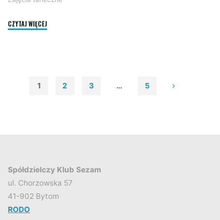
"ZAJĘCIA
CZYTAJ WIĘCEJ
TANECZNE
Z
FLY
DANCE!"
1
2
3
…
5
Stronicowanie
wpisów
Spółdzielczy Klub Sezam
ul. Chorzowska 57
41-902 Bytom
RODO