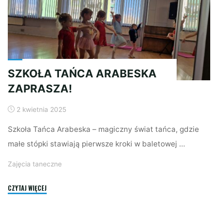
SZKOŁA TAŃCA ARABESKA
ZAPRASZA!
2 kwietnia 2025
Szkoła Tańca Arabeska – magiczny świat tańca, gdzie
małe stópki stawiają pierwsze kroki w baletowej …
Zajęcia taneczne
"SZKOŁA
CZYTAJ WIĘCEJ
TAŃCA
ARABESKA