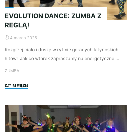
EVOLUTION DANCE: ZUMBA Z
REGLĄ!
4 marca 2025
Rozgrzej ciało i duszę w rytmie gorących latynoskich
hitów! Jak co wtorek zapraszamy na energetyczne …
ZUMBA
"EVOLUTION
CZYTAJ WIĘCEJ
DANCE:
ZUMBA
Z
REGLĄ!"