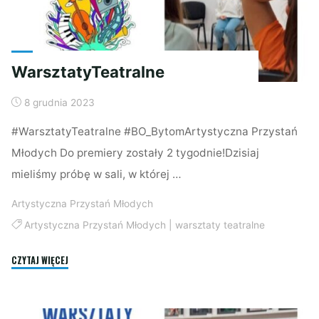
WarsztatyTeatralne
8 grudnia 2023
#WarsztatyTeatralne #BO_BytomArtystyczna Przystań
Młodych Do premiery zostały 2 tygodnie!Dzisiaj
mieliśmy próbę w sali, w której …
Artystyczna Przystań Młodych
Artystyczna Przystań Młodych
|
warsztaty teatralne
"WarsztatyTeatralne"
CZYTAJ WIĘCEJ