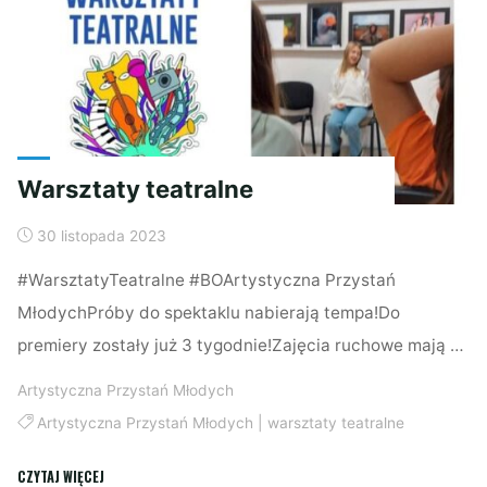
Warsztaty teatralne
30 listopada 2023
#WarsztatyTeatralne #BOArtystyczna Przystań
MłodychPróby do spektaklu nabierają tempa!Do
premiery zostały już 3 tygodnie!Zajęcia ruchowe mają …
Artystyczna Przystań Młodych
Artystyczna Przystań Młodych
|
warsztaty teatralne
"Warsztaty
CZYTAJ WIĘCEJ