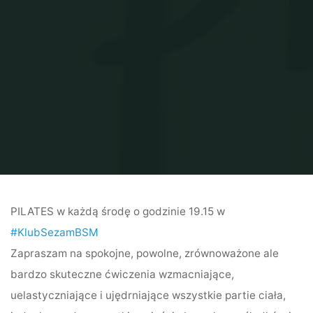
PILATES w każdą środę o godzinie 19.15 w
#KlubSezamBSM
Zapraszam na spokojne, powolne, zrównoważone ale
bardzo skuteczne ćwiczenia wzmacniające,
uelastyczniające i ujędrniające wszystkie partie ciała,