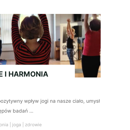
E I HARMONIA
ozytywny wpływ jogi na nasze ciało, umysł
tępów badań …
onia
|
joga
|
zdrowie