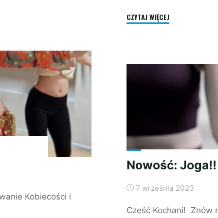
"JOGA:
CZYTAJ WIĘCEJ
ZDROWIE
I
HARMONIA"
Nowość: Joga!!
7 września 2023
wanie Kobiecości i
Cześć Kochani! Znów na