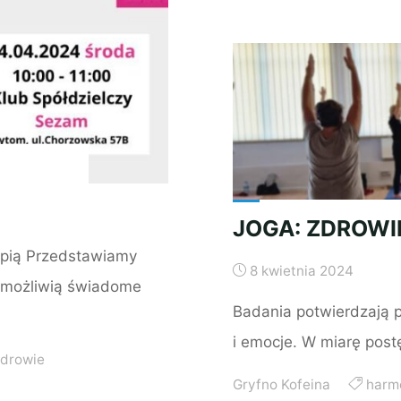
SWOJĄ
SPRAWNOŚĆ"
JOGA: ZDROWI
apią Przedstawiamy
8 kwietnia 2024
 umożliwią świadome
Badania potwierdzają p
i emocje. W miarę pos
drowie
Gryfno Kofeina
harm