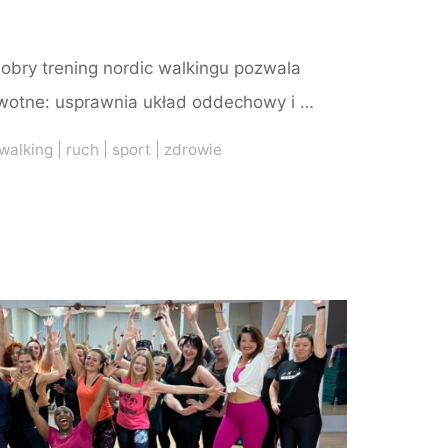
obry trening nordic walkingu pozwala
owotne: usprawnia układ oddechowy i …
 walking
|
ruch
|
sport
|
zdrowie