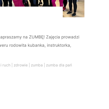
!
! Zapraszamy na ZUMBĘ! Zajęcia prowadzi
eru rodowita kubanka, instruktorka,
i ruch
|
zdrowie
|
zumba
|
zumba dla pań