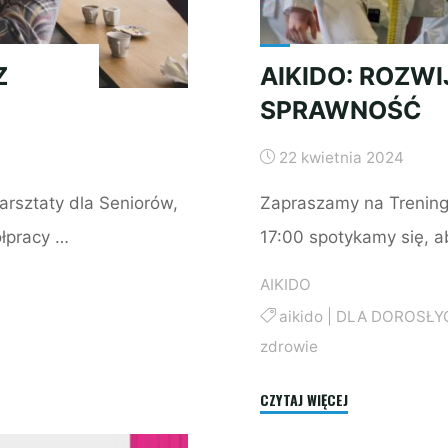
Z
AIKIDO: ROZW
SPRAWNOŚĆ
22 kwietnia 2024
arsztaty dla Seniorów,
Zapraszamy na Treningi
łpracy …
17:00 spotykamy się, 
AIKIDO
aikido
|
DLA DOROSŁY
zdrowie
"AIKIDO:
CZYTAJ WIĘCEJ
ROZWIJAJ