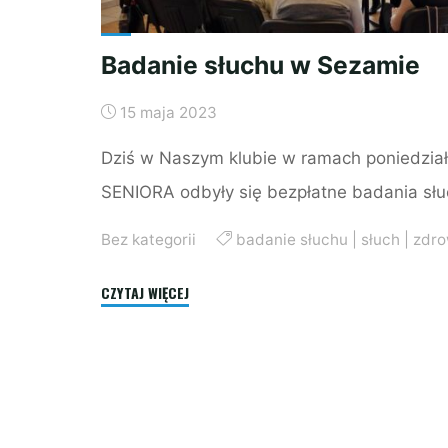
Badanie słuchu w Sezamie
15 maja 2023
Dziś w Naszym klubie w ramach poniedzi
SENIORA odbyły się bezpłatne badania sł
Bez kategorii
badanie słuchu
|
słuch
|
zdro
"Badanie
CZYTAJ WIĘCEJ
słuchu
w
Sezamie"