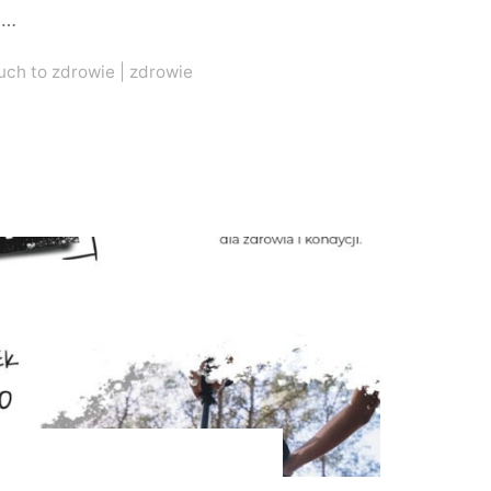
 …
uch to zdrowie
|
zdrowie