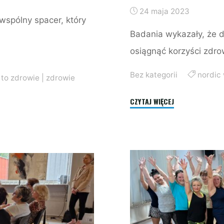
24 maja 2023
wspólny spacer, który
Badania wykazały, że d
osiągnąć korzyści zdr
Bez kategorii
nordic
 to zdrowie
|
zdrowie
"Nordic
CZYTAJ WIĘCEJ
Walking"