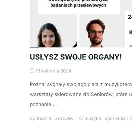
ORGANY!"
USŁYSZ SWOJE ORGANY!
18 kwietnia 2024
Poznaj sygnały swojego ciała z muzykoter
warsztaty skierowane do Seniorów, które
poznanie …
Spotkania
|
Zdrowie
muzyka
|
spotkania
|
z