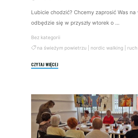
Lubicie chodzić? Chcemy zaprosić Was na 
odbędzie się w przyszły wtorek o …
Bez kategorii
na świeżym powietrzu
|
nordic walking
|
ruch
"Nordic
CZYTAJ WIĘCEJ
Walking
po
zdrowie!"