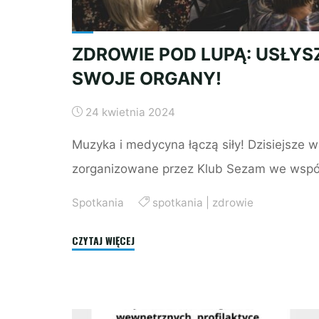
ZDROWIE POD LUPĄ: USŁYS
SWOJE ORGANY!
24 kwietnia 2024
Muzyka i medycyna łączą siły! Dzisiejsze w
zorganizowane przez Klub Sezam we wspó
Spotkania
spotkania
|
zdrowie
"ZDROWIE
CZYTAJ WIĘCEJ
POD
LUPĄ:
USŁYSZ
SWOJE