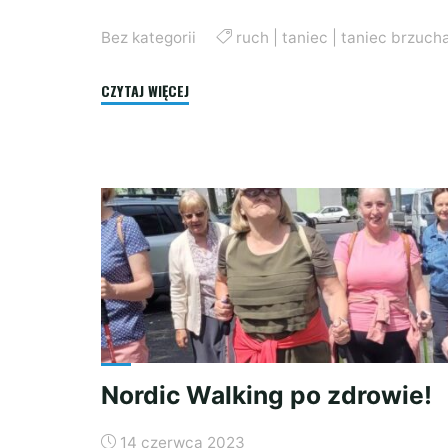
Bez kategorii
ruch
|
taniec
|
taniec brzuch
"TANIEC
CZYTAJ WIĘCEJ
BRZUCHA"
Nordic Walking po zdrowie!
14 czerwca 2023