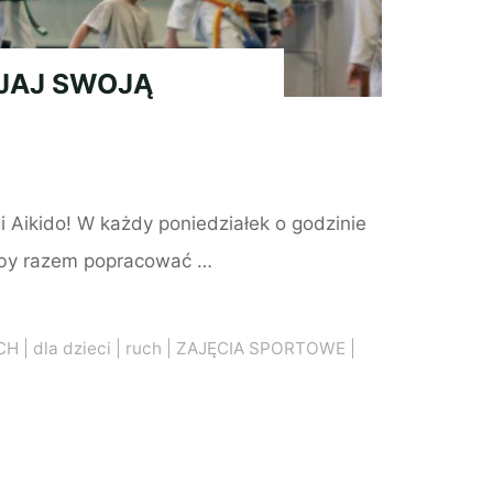
IJAJ SWOJĄ
 Aikido! W każdy poniedziałek o godzinie
aby razem popracować …
CH
|
dla dzieci
|
ruch
|
ZAJĘCIA SPORTOWE
|