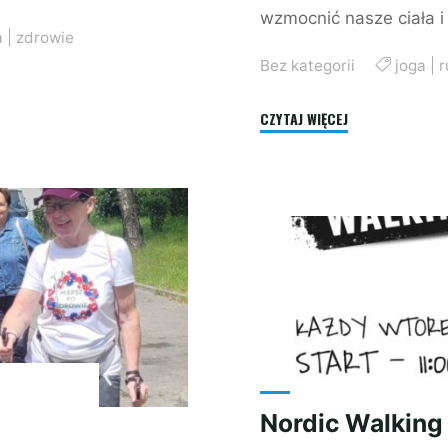
wzmocnić nasze ciała i
a
|
zdrowie
Bez kategorii
joga
|
r
"Nowość:
CZYTAJ WIĘCEJ
Joga!!"
Nordic Walking