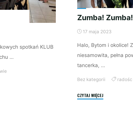
Zumba! Zumba
17 maja 2023
Halo, Bytom i okolice
ałkowych spotkań KLUB
niesamowita, pełna pow
uchu …
tancerka, …
wie
Bez kategorii
radośc 
"Zumba!
CZYTAJ WIĘCEJ
Zumba!"