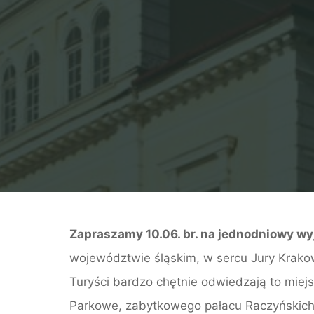
Zapraszamy 10.06. br. na jednodniowy w
województwie śląskim, w sercu Jury Krako
Turyści bardzo chętnie odwiedzają to miejsc
Parkowe, zabytkowego pałacu Raczyńskich 