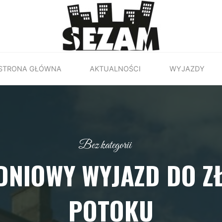
STRONA GŁÓWNA
AKTUALNOŚCI
WYJAZDY
Bez kategorii
DNIOWY WYJAZD DO Z
POTOKU