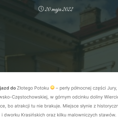
20 maja 2022
yjazd do
Złotego Potoku
– perły północnej części Jury
wsko-Częstochowskiej, w górnym odcinku doliny Wierci
e, bo atrakcji tu nie brakuje. Miejsce słynie z historyc
i dworku Krasińskich oraz kilku malowniczych stawów.