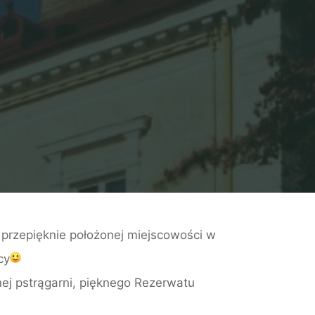
, przepięknie położonej miejscowości w
cy
znej pstrągarni, pięknego Rezerwatu