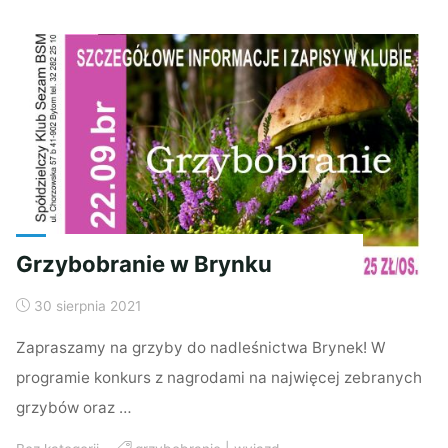
zamku
Książ"
Grzybobranie w Brynku
30 sierpnia 2021
Zapraszamy na grzyby do nadleśnictwa Brynek! W
programie konkurs z nagrodami na najwięcej zebranych
grzybów oraz …