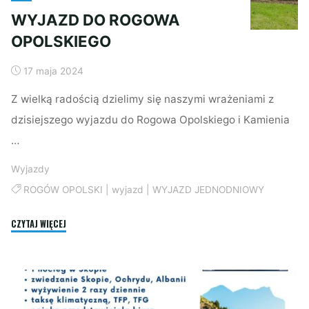
WYJAZD DO ROGOWA
OPOLSKIEGO
17 maja 2024
Z wielką radością dzielimy się naszymi wrażeniami z
dzisiejszego wyjazdu do Rogowa Opolskiego i Kamienia
…
Wyjazdy
ROGÓW OPOLSKI
|
wyjazd
|
WYJAZD JEDNODNIOWY
"WYJAZD
CZYTAJ WIĘCEJ
DO
ROGOWA
OPOLSKIEGO"