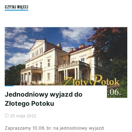
"Oravice
CZYTAJ WIĘCEJ
–
zapraszamy
na
wyjazd"
Jednodniowy wyjazd do
Złotego Potoku
20 maja 2022
Zapraszamy 10.06. br. na jednodniowy wyjazd