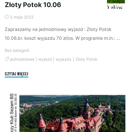
Złoty Potok 10.06
5 maja 2022
Zapraszamy na jednodniowy wyjazd : Złoty Potok
10.06.br. koszt wyjazdu 70 zł/os. W programie m.in.: …
Bez kategorii
jednodniowe
|
wyjazd
|
wyjazdy
|
Złoty Potok
"Złoty
CZYTAJ WIĘCEJ
Potok
10.06"