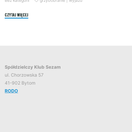
Bez kategorii
grzybobranie
|
wyjazd
"Grzybobranie
CZYTAJ WIĘCEJ
w
Brynku"
Spółdzielczy Klub Sezam
ul. Chorzowska 57
41-902 Bytom
RODO