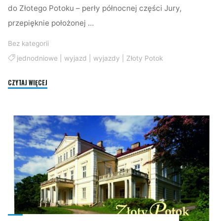
do Złotego Potoku – perły północnej części Jury,
przepięknie położonej …
Bez kategorii
jednodniowe
|
wyjazd
|
wyjazdy
|
Złoty Potok
"Jednodniowy
CZYTAJ WIĘCEJ
wyjazd
do
Złotego
Potoku"