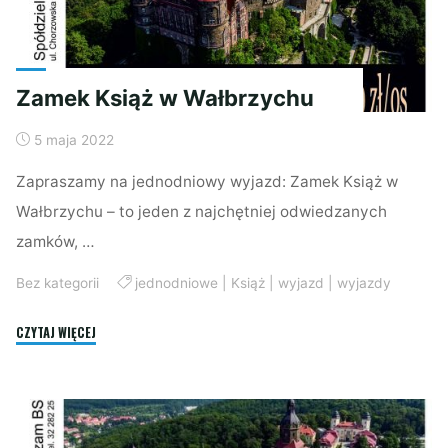
Zamek Książ w Wałbrzychu
5 maja 2022
Zapraszamy na jednodniowy wyjazd: Zamek Książ w
Wałbrzychu – to jeden z najchętniej odwiedzanych
zamków, …
Bez kategorii
jednodniowe
|
Książ
|
wyjazd
|
wyjazdy
"Zamek
CZYTAJ WIĘCEJ
Książ
w
Wałbrzychu"