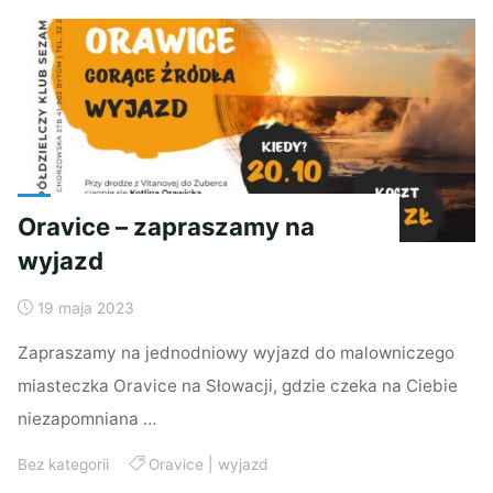
Macedonia
Północna"
Oravice – zapraszamy na
wyjazd
19 maja 2023
Zapraszamy na jednodniowy wyjazd do malowniczego
miasteczka Oravice na Słowacji, gdzie czeka na Ciebie
niezapomniana …
Bez kategorii
Oravice
|
wyjazd