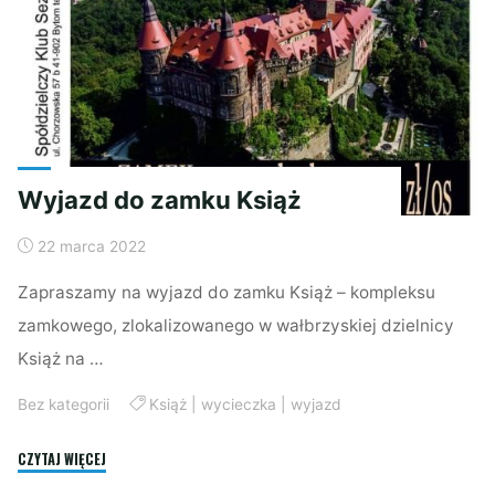
Wyjazd do zamku Książ
22 marca 2022
Zapraszamy na wyjazd do zamku Książ – kompleksu
zamkowego, zlokalizowanego w wałbrzyskiej dzielnicy
Książ na …
Bez kategorii
Książ
|
wycieczka
|
wyjazd
"Wyjazd
CZYTAJ WIĘCEJ
do