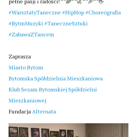
pełne pasji i radości!
#WarsztatyTaneczne
#HipHop
#Choreografia
#RytmMuzyki
#TaneczneSztuki
#ZabawaZTancem
Zaprasza
Miasto Bytom
Bytomska Spółdzielnia Mieszkaniowa
Klub Sezam Bytomskiej Spółdzielni
Mieszkaniowej
Fundacja
Alternata