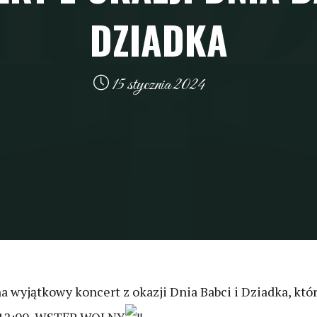
DZIADKA
15 stycznia 2024
 wyjątkowy koncert z okazji Dnia Babci i Dziadka, któr