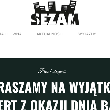
NA GŁÓWNA
AKTUALNOŚCI
WYJAZDY
Bez kategorii
RASZAMY NA WYJĄT
RT Z OKAZJI DNIA B