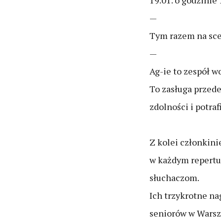
19.01. o godzini
—
Tym razem na sce
—
Ag-ie to zespół w
To zasługa przede
zdolności i potraf
Z kolei członkin
w każdym repertua
słuchaczom.
Ich trzykrotne na
seniorów w Warsz