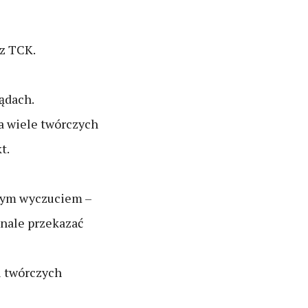
 z TCK.
ądach.
da wiele twórczych
t.
znym wyczuciem –
onale przekazać
u twórczych