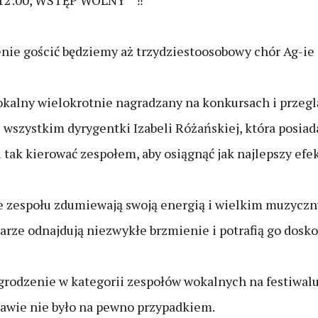
e 12:00, WSTĘP WOLNY
nie gościć będziemy aż trzydziestoosobowy chór Ag-ie
okalny wielokrotnie nagradzany na konkursach i przegl
 wszystkim dyrygentki Izabeli Różańskiej, która posia
i tak kierować zespołem, aby osiągnąć jak najlepszy efek
ie zespołu zdumiewają swoją energią i wielkim muzyc
rze odnajdują niezwykłe brzmienie i potrafią go dosk
grodzenie w kategorii zespołów wokalnych na festiwal
awie nie było na pewno przypadkiem.