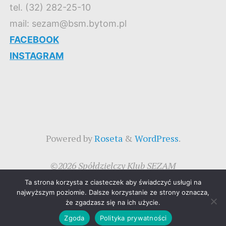
tel. (32) 282-25-10
mail: sezam@bsm.bytom.pl
FACEBOOK
INSTAGRAM
Powered by
Roseta
&
WordPress
.
©2026 Spółdzielczy Klub SEZAM
Ta strona korzysta z ciasteczek aby świadczyć usługi na
najwyższym poziomie. Dalsze korzystanie ze strony oznacza,
że zgadzasz się na ich użycie.
Zgoda
Polityka prywatności