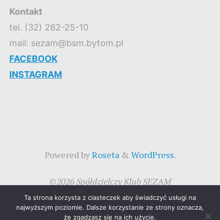
Kontakt
tel. (32) 282-25-10
mail: sezam@bsm.bytom.pl
FACEBOOK
INSTAGRAM
Powered by
Roseta
&
WordPress
.
©2026 Spółdzielczy Klub SEZAM
Ta strona korzysta z ciasteczek aby świadczyć usługi na
najwyższym poziomie. Dalsze korzystanie ze strony oznacza,
że zgadzasz się na ich użycie.