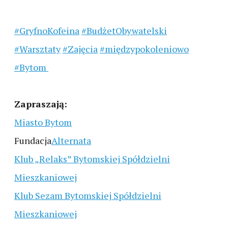
#GryfnoKofeina
#BudżetObywatelski
#Warsztaty
#Zajęcia
#międzypokoleniowo
#Bytom
Zapraszają:
Miasto Bytom
Fundacja
Alternata
Klub „Relaks” Bytomskiej Spółdzielni
Mieszkaniowej
Klub Sezam Bytomskiej Spółdzielni
Mieszkaniowej