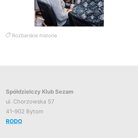
Rozbarskie historie
Spółdzielczy Klub Sezam
ul. Chorzowska 57
41-902 Bytom
RODO