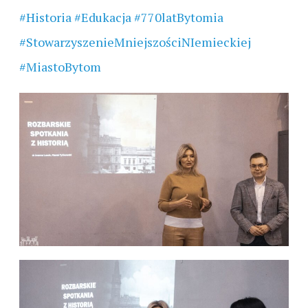
#Historia
#Edukacja
#770latBytomia
#StowarzyszenieMniejszościNIemieckiej
#MiastoBytom