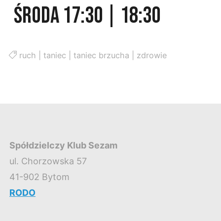
ŚRODA 17:30 | 18:30
ruch
|
taniec
|
taniec brzucha
|
zdrowie
Spółdzielczy Klub Sezam
ul. Chorzowska 57
41-902 Bytom
RODO