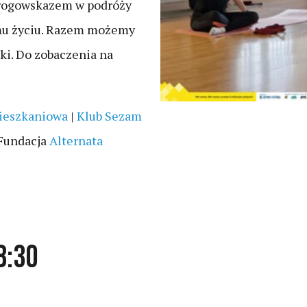
 drogowskazem w podróży
mu życiu. Razem możemy
yki. Do zobaczenia na
ieszkaniowa
|
Klub Sezam
Fundacja
Alternata
8:30