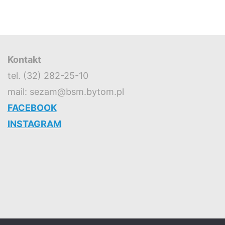
Kontakt
tel. (32) 282-25-10
mail: sezam@bsm.bytom.pl
FACEBOOK
INSTAGRAM