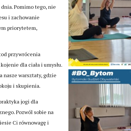
 dnia. Pomimo tego, nie
esu i zachowanie
ym priorytetem,
etod przywrócenia
ojenie dla ciała i umysłu.
a nasze warsztaty, gdzie
koju i skupienia.
praktyka jogi dla
znego. Pozwól sobie na
iesie Ci równowagę i