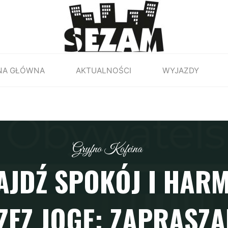
NA GŁÓWNA
AKTUALNOŚCI
WYJAZDY
Gryfno Kofeina
JDŹ SPOKÓJ I HAR
ZEZ JOGĘ: ZAPRASZA