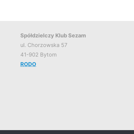
Spółdzielczy Klub Sezam
ul. Chorzowska 57
41-902 Bytom
RODO