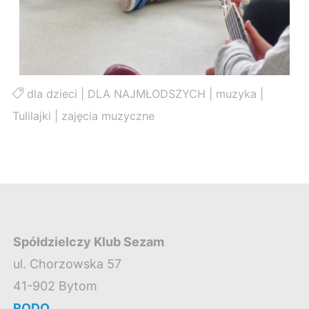
dla dzieci
|
DLA NAJMŁODSZYCH
|
muzyka
|
Tulilajki
|
zajęcia muzyczne
Spółdzielczy Klub Sezam
ul. Chorzowska 57
41-902 Bytom
RODO