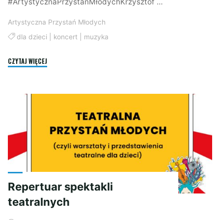
#ArtystycznaPrzystańMłodychKrzysztof …
Artystyczna Przystań Młodych
dla dzieci
|
koncert
|
muzyka
"Zapraszamy
CZYTAJ WIĘCEJ
na
koncert!"
Repertuar spektakli
teatralnych