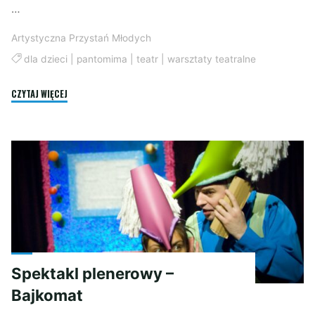
…
Artystyczna Przystań Młodych
dla dzieci
|
pantomima
|
teatr
|
warsztaty teatralne
"Warsztaty
CZYTAJ WIĘCEJ
teatralne"
Spektakl plenerowy –
Bajkomat