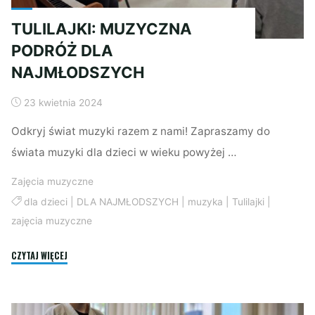
TULILAJKI: MUZYCZNA
PODRÓŻ DLA
NAJMŁODSZYCH
23 kwietnia 2024
Odkryj świat muzyki razem z nami! Zapraszamy do
świata muzyki dla dzieci w wieku powyżej …
Zajęcia muzyczne
dla dzieci
|
DLA NAJMŁODSZYCH
|
muzyka
|
Tulilajki
|
zajęcia muzyczne
"TULILAJKI:
CZYTAJ WIĘCEJ
MUZYCZNA
PODRÓŻ
DLA