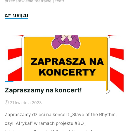
przedstawienie teatralne
|
teatr
"Walizki
CZYTAJ WIĘCEJ
z
różnych
stron
świata"
Zapraszamy na koncert!
21 kwietnia 2023
Zapraszamy dzieci na koncert „Slave of the Rhythm,
czyli Afryka!” w ramach projektu #BO_