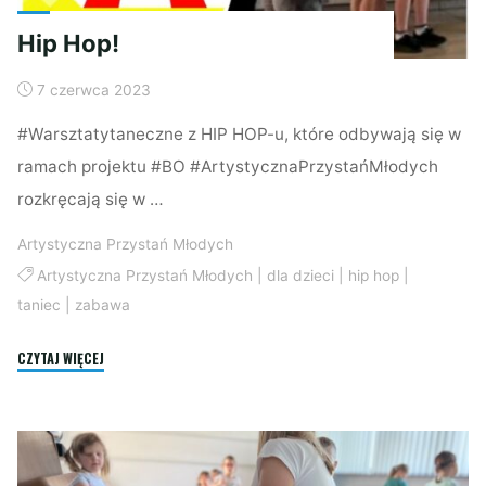
Hip Hop!
7 czerwca 2023
#Warsztatytaneczne z HIP HOP-u, które odbywają się w
ramach projektu #BO #ArtystycznaPrzystańMłodych
rozkręcają się w …
Artystyczna Przystań Młodych
Artystyczna Przystań Młodych
|
dla dzieci
|
hip hop
|
taniec
|
zabawa
"Hip
CZYTAJ WIĘCEJ
Hop!"