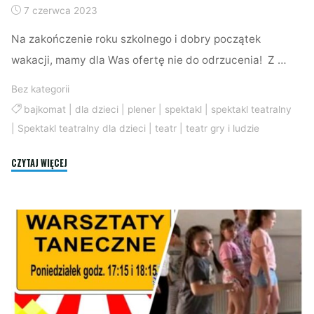
7 czerwca 2023
Na zakończenie roku szkolnego i dobry początek
wakacji, mamy dla Was ofertę nie do odrzucenia! Z …
Bez kategorii
bajkomat
|
dla dzieci
|
plener
|
spektakl
|
spektakl teatralny
|
Spektakl teatralny dla dzieci
|
teatr
|
teatr gry i ludzie
"Spektakl
CZYTAJ WIĘCEJ
plenerowy
–
Bajkomat"