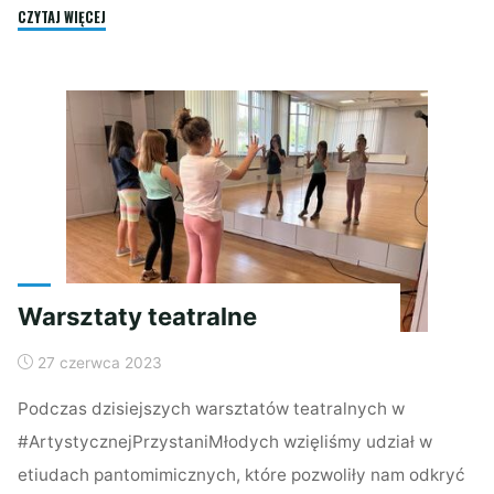
"AIKIDO:
CZYTAJ WIĘCEJ
ROZWIJAJ
SWOJĄ
SPRAWNOŚĆ"
Warsztaty teatralne
27 czerwca 2023
Podczas dzisiejszych warsztatów teatralnych w
#ArtystycznejPrzystaniMłodych wzięliśmy udział w
etiudach pantomimicznych, które pozwoliły nam odkryć