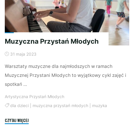
Muzyczna Przystań Młodych
31 maja 2023
Warsztaty muzyczne dla najmłodszych w ramach
Muzycznej Przystani Młodych to wyjątkowy cykl zajęć i
spotkań …
Artystyczna Przystań Młodych
dla dzieci
|
muzyczna przystań młodych
|
muzyka
"Muzyczna
CZYTAJ WIĘCEJ
Przystań