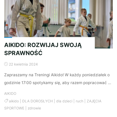
NAJMŁODSZYCH"
AIKIDO: ROZWIJAJ SWOJĄ
SPRAWNOŚĆ
22 kwietnia 2024
Zapraszamy na Treningi Aikido! W każdy poniedziałek o
godzinie 17:00 spotykamy się, aby razem popracować …
AIKIDO
aikido
|
DLA DOROSŁYCH
|
dla dzieci
|
ruch
|
ZAJĘCIA
SPORTOWE
|
zdrowie