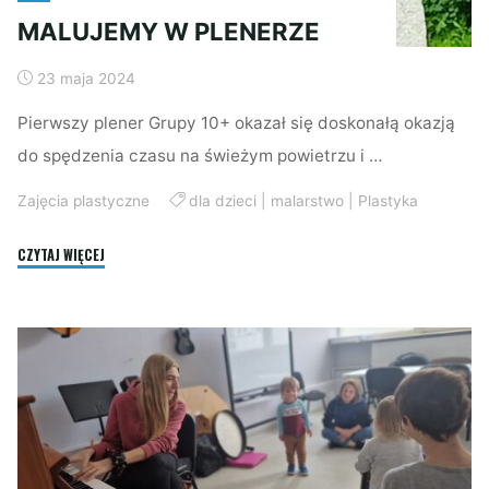
MALUJEMY W PLENERZE
23 maja 2024
Pierwszy plener Grupy 10+ okazał się doskonałą okazją
do spędzenia czasu na świeżym powietrzu i …
Zajęcia plastyczne
dla dzieci
|
malarstwo
|
Plastyka
"MALUJEMY
CZYTAJ WIĘCEJ
W
PLENERZE"