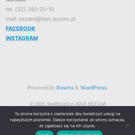
tel. (32) 282-25-10
mail: sezam@bsm.bytom.pl
FACEBOOK
INSTAGRAM
Powered by
Roseta
&
WordPress
.
©2026 Spółdzielczy Klub SEZAM
Ta strona korzysta z ciasteczek aby świadczyć usługi na
najwyższym poziomie. Dalsze korzystanie ze strony oznacza,
że zgadzasz się na ich użycie.
Zgoda
Polityka prywatności