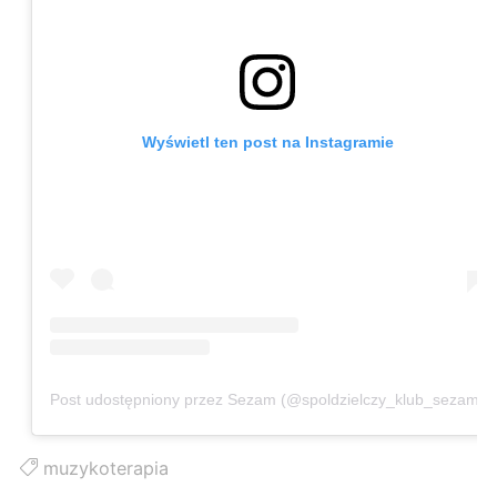
Wyświetl ten post na Instagramie
Post udostępniony przez Sezam (@spoldzielczy_klub_sezam)
muzykoterapia