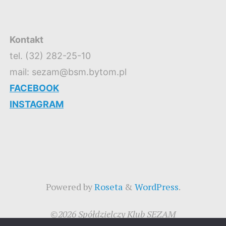
Kontakt
tel. (32) 282-25-10
mail: sezam@bsm.bytom.pl
FACEBOOK
INSTAGRAM
Powered by
Roseta
&
WordPress
.
©2026 Spółdzielczy Klub SEZAM