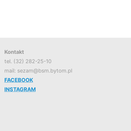
Kontakt
tel. (32) 282-25-10
mail: sezam@bsm.bytom.pl
FACEBOOK
INSTAGRAM