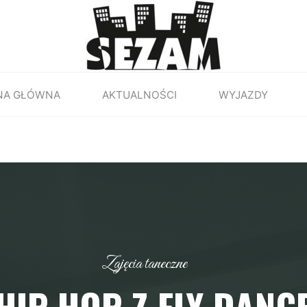
NA GŁÓWNA
AKTUALNOŚCI
WYJAZDY
Zajęcia taneczne