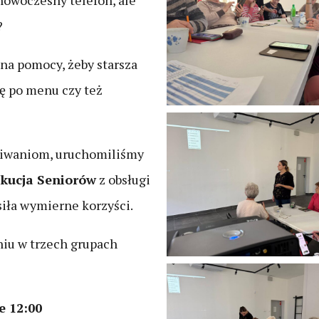
nowoczesny telefon, ale
?
na pomocy, żeby starsza
ię po menu czy też
kiwaniom, uruchomiliśmy
kucja Seniorów
z obsługi
siła wymierne korzyści.
niu w trzech grupach
e 12:00