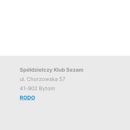
Spółdzielczy Klub Sezam
ul. Chorzowska 57
41-902 Bytom
RODO