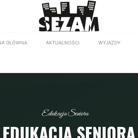
NA GŁÓWNA
AKTUALNOŚCI
WYJAZDY
Edukacja Seniora
EDUKACJA SENIORA