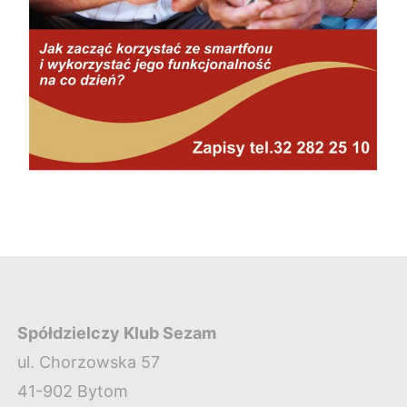
Spółdzielczy Klub Sezam
ul. Chorzowska 57
41-902 Bytom