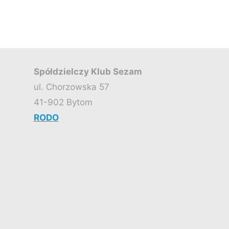
w
Międzybrodziu
Bialskim"
Spółdzielczy Klub Sezam
ul. Chorzowska 57
41-902 Bytom
RODO