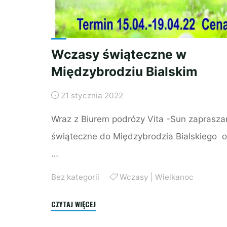
Wczasy świąteczne w
Międzybrodziu Bialskim
21 stycznia 2022
Wraz z Biurem podrózy Vita -Sun zaprasz
świąteczne do Międzybrodzia Bialskiego 
…
Bez kategorii
Wczasy
|
Wielkanoc
"Wczasy
CZYTAJ WIĘCEJ
świąteczne