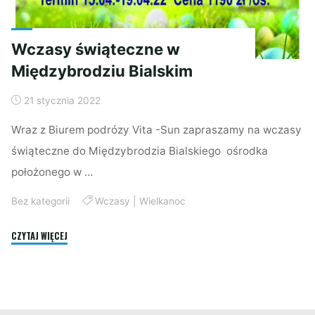
Wczasy świąteczne w
Międzybrodziu Bialskim
21 stycznia 2022
Wraz z Biurem podrózy Vita -Sun zapraszamy na wczasy
świąteczne do Międzybrodzia Bialskiego ośrodka
położonego w …
Bez kategorii
Wczasy
|
Wielkanoc
"Wczasy
CZYTAJ WIĘCEJ
świąteczne
w
Międzybrodziu
Bialskim"